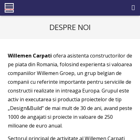
HOME
DESPRE NOI
DESPRE NOI
DOMENII DE ACTIVITATE
Willemen Carpati
ofera asistenta constructorilor de
pe piata din Romania, folosind experienta si valoarea
REFERINTE
companiilor Willemen Groep, un grup belgian de
DOTARI
companii cu referinte importante pentru serviciile de
constructii realizate in intreaga Europa. Grupul este
NOUTATI
activ in executarea si productia proiectelor de tip
„Design&Build” de mai mult de 30 de ani, avand peste
CARIERE
1000 de angajati si proiecte in valoare de 250
CONTACT
milioane de euro anual.
Sectorul principal de activitate al Willemen Carpati